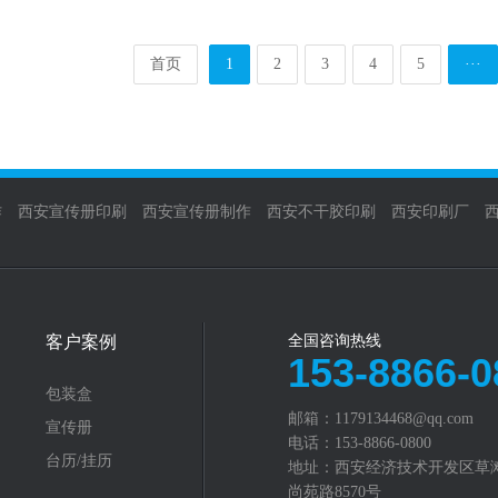
首页
1
2
3
4
5
···
作
西安宣传册印刷
西安宣传册制作
西安不干胶印刷
西安印刷厂
客户案例
全国咨询热线
153-8866-0
包装盒
邮箱：1179134468@qq.com
宣传册
电话：153-8866-0800
台历/挂历
地址：西安经济技术开发区草
尚苑路8570号