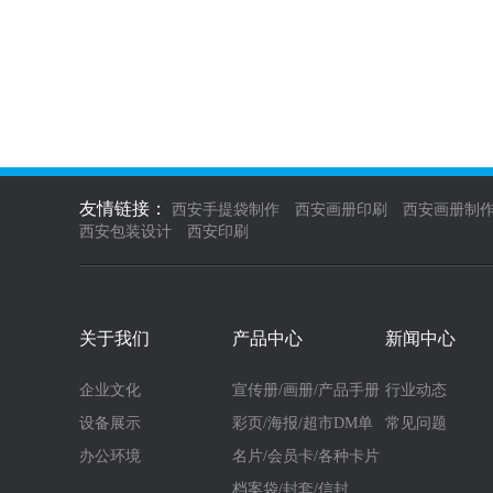
友情链接：
西安手提袋制作
西安画册印刷
西安画册制
西安包装设计
西安印刷
关于我们
产品中心
新闻中心
企业文化
宣传册/画册/产品手册
行业动态
设备展示
彩页/海报/超市DM单
常见问题
办公环境
名片/会员卡/各种卡片
档案袋/封套/信封